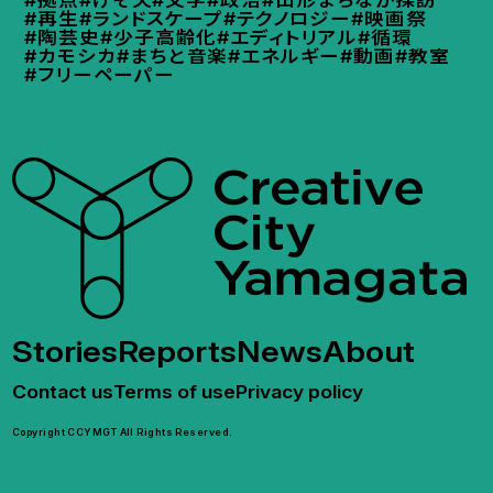
#拠点
#げそ天
#文学
#政治
#山形まちなか探訪
#再生
#ランドスケープ
#テクノロジー
#映画祭
#陶芸史
#少子高齢化
#エディトリアル
#循環
#カモシカ
#まちと音楽
#エネルギー
#動画
#教室
#フリーペーパー
Stories
Reports
News
About
Contact us
Terms of use
Privacy policy
Copyright CCYMGT All Rights Reserved.