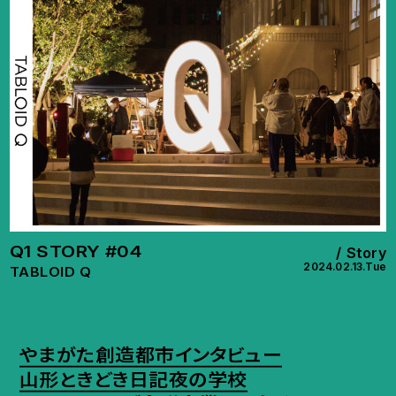
Q1 STORY #04
Story
2024.02.13.Tue
TABLOID Q
やまがた創造都市インタビュー
山形ときどき日記
夜の学校