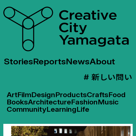
Stories
Reports
News
About
# 新しい問い
Art
Film
Design
Products
Crafts
Food
Books
Architecture
Fashion
Music
Community
Learning
Life