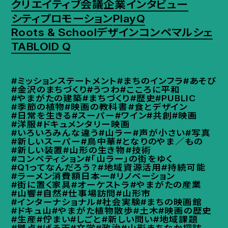
クリエイティブ会議
企業インタビュー
シティプロモーション
PlayQ
Roots & School
デザインコンペ
マルシェ
TABLOID Q
#ミッションステートメント
#まちのインフラ
#あそび
#金沢のまちづくり
#うつわ
#こころに平和
#やまがたの建築
#まちづくり
#歴史
#PUBLIC
#季節の植物
#映画の教科書
#食とデザイン
#日常を生きる
#スーパー
#ワイン
#共創
#映画
#洋服
#ドキュメンタリー映画
#いろいろみんな違う
#山ラー
#声が小さい
#写真
#新しいスーパー
#鳥中華
#となりのやま／もの
#新しい装置
#山形の生き物
#技術
#コンペティション
#「山ラー」の街をゆく
#Q1ってなんだろう？
#地域資源活用
#持続可能
#ラーメン消費額日本一
#リノベーション
#街に置く家具
#オーケストラ
#やまがたの産業
#山響
#自然
#仕事場訪問
#山形市
#インターナショナル
#社会実験
#まちの映画館
#ドキュ山
#やまがた植物散歩
#土木
#映画の歴史
#生産
#佇まい
#しごと
#新しい問い
#地域課題