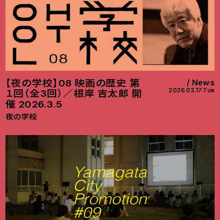
【夜の学校】08 映画の歴史 第
News
2026.02.17.Tue
１回（全3回）／根岸 吉太郎 開
催 2026.3.5
夜の学校