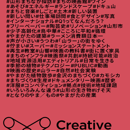
#山形まちなか探訪
#まちの映画館
#ワイン
#あそび
#エネルギー
#ランドスケープ
#ドキュ山
#まちと音楽
#しごと
#土木
#新しい装置
#新しい問い
#仕事場訪問
#食とデザイン
#写真
#インターナショナル
#Q1ってなんだろう？
#フリーペーパー
#陶芸史
#リノベーション
#山形市
#少子高齢化
#鳥中華
#こころに平和
#循環
#やまがたの建築
#ラーメン消費額日本一
#声が小さい
#うつわ
#「山ラー」の街をゆく
#佇まい
#スーパー
#ミッションステートメント
#再生
#教室
#山響
#映画の教科書
#街に置く家具
#まちのインフラ
#映画祭
#共創
#持続可能
#政治
#地域資源活用
#エディトリアル
#日常を生きる
#季節の植物
#テクノロジー
#PUBLIC
#動画
#映画の歴史
#山ラー
#自然
#社会実験
#やまがた植物散歩
#金沢のまちづくり
#カモシカ
#まちづくり
#生産
#ドキュメンタリー映画
#歴史
#洋服
#コンペティション
#拠点
#技術
#地域課題
#いろいろみんな違う
#山形の生き物
#げそ天
#となりのやま／もの
#やまがたの産業