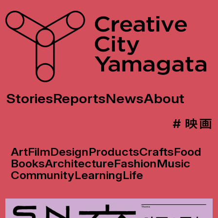
Stories
Reports
News
About
# 映画
Art
Film
Design
Products
Crafts
Food
Books
Architecture
Fashion
Music
Community
Learning
Life