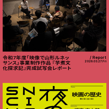
令和7年度「映像で山形ルネッ
Report
2026.03.27.Fri
サンス」事業制作作品 『芋煮文
化探求記』完成試写会レポート