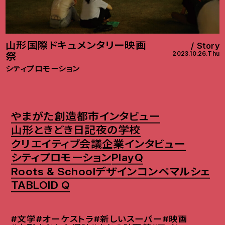
山形国際ドキュメンタリー映画
Story
2023.10.26.Thu
祭
シティプロモーション
やまがた創造都市インタビュー
山形ときどき日記
夜の学校
クリエイティブ会議
企業インタビュー
シティプロモーション
PlayQ
Roots & School
デザインコンペ
マルシェ
TABLOID Q
#文学
#オーケストラ
#新しいスーパー
#映画