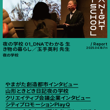
夜の学校 01_DNAでわかる 生
Report
2025.04.18.Fri
き物の暮らし／玉手英利 先生
夜の学校
やまがた創造都市インタビュー
山形ときどき日記
夜の学校
クリエイティブ会議
企業インタビュー
シティプロモーション
PlayQ