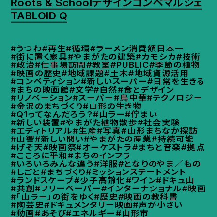
Roots & School
デザインコンペ
マルシェ
TABLOID Q
#うつわ
#再生
#循環
#ラーメン消費額日本一
#街に置く家具
#やまがたの建築
#カモシカ
#技術
#政治
#仕事場訪問
#教室
#PUBLIC
#季節の植物
#映画の歴史
#地域課題
#土木
#地域資源活用
#コンペティション
#新しいスーパー
#日常を生きる
#まちの映画館
#文学
#自然
#食とデザイン
#リノベーション
#スーパー
#鳥中華
#テクノロジー
#金沢のまちづくり
#山形の生き物
#Q1ってなんだろう？
#山ラー
#佇まい
#新しい装置
#やまがた植物散歩
#社会実験
#エディトリアル
#生産
#写真
#山形まちなか探訪
#山響
#新しい問い
#やまがたの産業
#持続可能
#げそ天
#映画祭
#オーケストラ
#まちと音楽
#拠点
#こころに平和
#まちのインフラ
#いろいろみんな違う
#洋服
#となりのやま／もの
#しごと
#まちづくり
#ミッションステートメント
#ランドスケープ
#少子高齢化
#ワイン
#ドキュ山
#共創
#フリーペーパー
#インターナショナル
#映画
#「山ラー」の街をゆく
#歴史
#映画の教科書
#陶芸史
#ドキュメンタリー映画
#声が小さい
#動画
#あそび
#エネルギー
#山形市