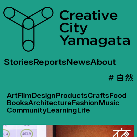
Stories
Reports
News
About
# 自然
Art
Film
Design
Products
Crafts
Food
Books
Architecture
Fashion
Music
Community
Learning
Life