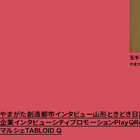
玉手
やま
やまがた創造都市インタビュー
山形ときどき日
企業インタビュー
シティプロモーション
PlayQ
R
マルシェ
TABLOID Q