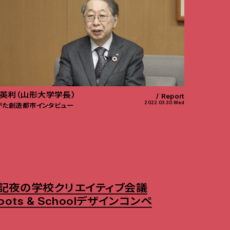
英利（山形大学学長）
Report
2022.03.30.Wed
がた創造都市インタビュー
記
夜の学校
クリエイティブ会議
oots & School
デザインコンペ