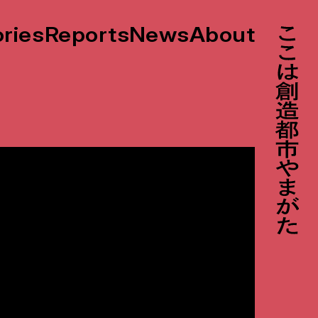
ories
Reports
News
About