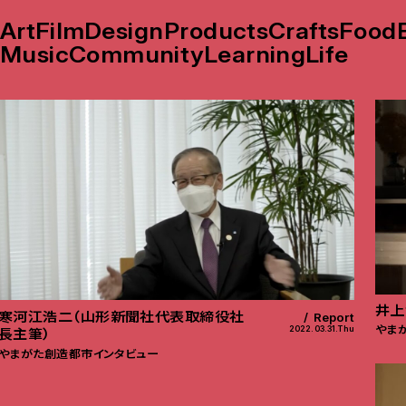
Art
Film
Design
Products
Crafts
Food
Music
Community
Learning
Life
井上
寒河江浩二（山形新聞社代表取締役社
Report
やま
2022.03.31.Thu
長主筆）
やまがた創造都市インタビュー