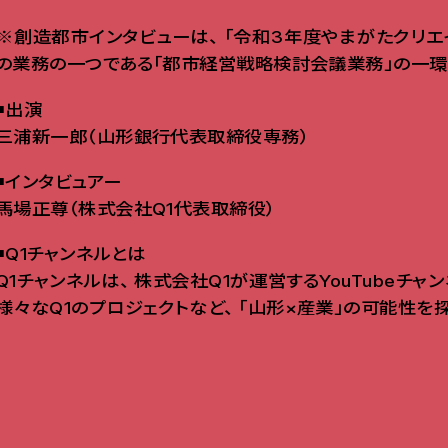
※創造都市インタビューは
、
「令和3年度やまがたクリエ
の業務の一つである「都市経営戦略検討会議業務」の一環
◾️出演
三浦新一郎（山形銀行代表取締役専務）
◾️インタビュアー
馬場正尊（株式会社Q1代表取締役）
◾️Q1チャンネルとは
Q1チャンネルは
、
株式会社Q1が運営するYouTubeチャ
様々なQ1のプロジェクトなど
、
「山形×産業」の可能性を