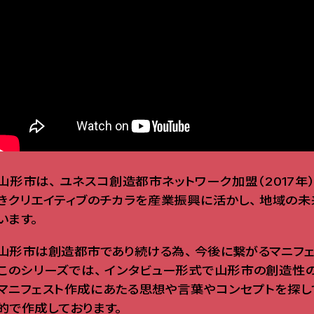
山形市は
、
ユネスコ創造都市ネットワーク加盟（2017年
きクリエイティブのチカラを産業振興に活かし
、
地域の未
います
。
山形市は創造都市であり続ける為
、
今後に繋がるマニフェ
このシリーズでは
、
インタビュー形式で山形市の創造性
マニフェスト作成にあたる思想や言葉やコンセプトを探し
的で作成しております
。