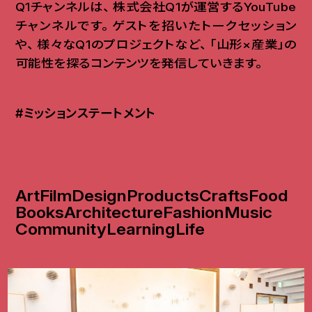
Q1チャンネルは
、
株式会社Q1が運営するYouTube
チャンネルです
。
ゲストを招いたトークセッション
や
、
様々なQ1のプロジェクトなど
、
「山形×産業」の
可能性を探るコンテンツを発信していきます
。
#ミッションステートメント
Art
Film
Design
Products
Crafts
Food
Books
Architecture
Fashion
Music
Community
Learning
Life