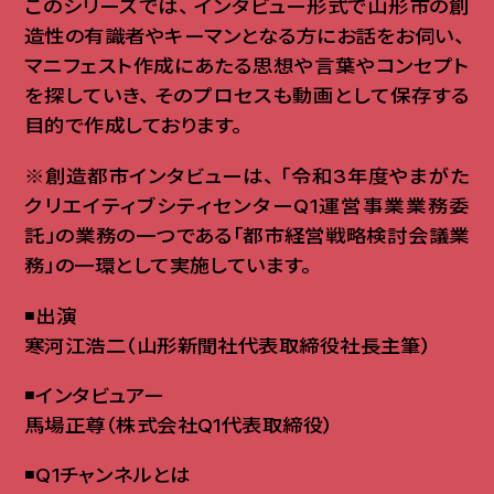
このシリーズでは
、
インタビュー形式で山形市の創
造性の有識者やキーマンとなる方にお話をお伺い
、
マニフェスト作成にあたる思想や言葉やコンセプト
を探していき
、
そのプロセスも動画として保存する
目的で作成しております
。
※創造都市インタビューは
、
「令和3年度やまがた
クリエイティブシティセンターQ1運営事業業務委
託」の業務の一つである「都市経営戦略検討会議業
務」の一環として実施しています
。
◾️出演
寒河江浩二（山形新聞社代表取締役社長主筆）
◾️インタビュアー
馬場正尊（株式会社Q1代表取締役）
◾️Q1チャンネルとは