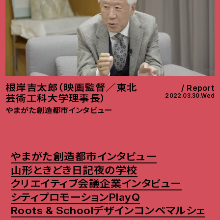
根岸吉太郎（映画監督／東北
Report
2022.03.30.Wed
芸術工科大学理事長）
やまがた創造都市インタビュー
やまがた創造都市インタビュー
山形ときどき日記
夜の学校
クリエイティブ会議
企業インタビュー
シティプロモーション
PlayQ
Roots & School
デザインコンペ
マルシェ