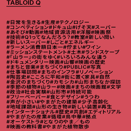
TABLOID Q
#日常を生きる
#生産
#テクノロジー
#コンペティション
#ドキュ山
#げそ天
#スーパー
#あそび
#動画
#地域資源活用
#洋服
#映画祭
#技術
#Q1ってなんだろう？
#教室
#新しい問い
#新しいスーパー
#しごと
#エネルギー
#ラーメン消費額日本一
#佇まい
#ワイン
#ミッションステートメント
#土木
#ランドスケープ
#「山ラー」の街をゆく
#いろいろみんな違う
#ドキュメンタリー映画
#山響
#映画の歴史
#まちと音楽
#まちづくり
#PUBLIC
#写真
#仕事場訪問
#まちのインフラ
#リノベーション
#陶芸史
#こころに平和
#街に置く家具
#自然
#金沢のまちづくり
#カモシカ
#山形まちなか探訪
#季節の植物
#山ラー
#映画
#まちの映画館
#文学
#政治
#社会実験
#山形市
#持続可能
#フリーペーパー
#食とデザイン
#うつわ
#声が小さい
#やまがたの建築
#少子高齢化
#地域課題
#山形の生き物
#新しい装置
#再生
#インターナショナル
#歴史
#共創
#エディトリアル
#やまがたの産業
#循環
#鳥中華
#拠点
#オーケストラ
#となりのやま／もの
#映画の教科書
#やまがた植物散歩