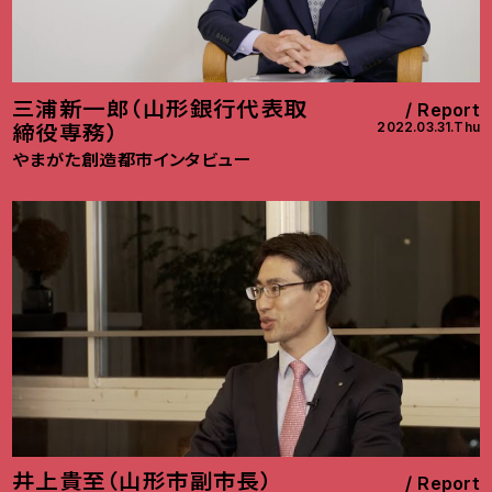
三浦新一郎（山形銀行代表取
Report
2022.03.31.Thu
締役専務）
やまがた創造都市インタビュー
井上貴至（山形市副市長）
Report