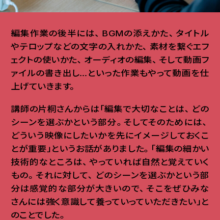
編集作業の後半には
、
BGMの添えかた
、
タイトル
やテロップなどの文字の入れかた
、
素材を繋ぐエフ
ェクトの使いかた
、
オーディオの編集
、
そして動画フ
ァイルの書き出し…といった作業もやって動画を仕
上げていきます
。
講師の片桐さんからは「編集で大切なことは
、
どの
シーンを選ぶかという部分
。
そしてそのためには
、
どういう映像にしたいかを先にイメージしておくこ
とが重要」というお話がありました
。
「編集の細かい
技術的なところは
、
やっていれば自然と覚えていく
もの
。
それに対して
、
どのシーンを選ぶかという部
分は感覚的な部分が大きいので
、
そこをぜひみな
さんには強く意識して養っていっていただきたい」と
のことでした
。