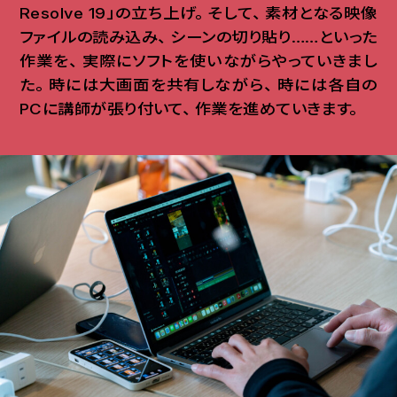
Resolve 19」の立ち上げ
。
そして
、
素材となる映像
ファイルの読み込み
、
シーンの切り貼り……といった
作業を
、
実際にソフトを使いながらやっていきまし
た
。
時には大画面を共有しながら
、
時には各自の
PCに講師が張り付いて
、
作業を進めていきます
。