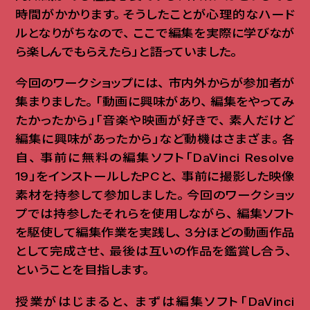
時間がかかります
。
そうしたことが心理的なハード
ルとなりがちなので
、
ここで編集を実際に学びなが
ら楽しんでもらえたら」と語っていました
。
今回のワークショップには
、
市内外からが参加者が
集まりました
。
「動画に興味があり
、
編集をやってみ
たかったから」「音楽や映画が好きで
、
素人だけど
編集に興味があったから」など動機はさまざま
。
各
自
、
事前に無料の編集ソフト「DaVinci Resolve
19」をインストールしたPCと
、
事前に撮影した映像
素材を持参して参加しました
。
今回のワークショッ
プでは持参したそれらを使用しながら
、
編集ソフト
を駆使して編集作業を実践し
、
3分ほどの動画作品
として完成させ
、
最後は互いの作品を鑑賞し合う
、
ということを目指します
。
授業がはじまると
、
まずは編集ソフト「DaVinci