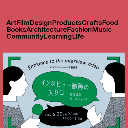
Art
Film
Design
Products
Crafts
Food
Books
Architecture
Fashion
Music
Community
Learning
Life