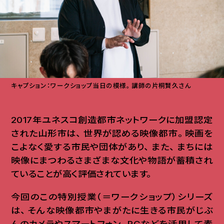
キャプション：ワークショップ当日の模様
。
講師の片桐賢久さん
2017年ユネスコ創造都市ネットワークに加盟認定
された山形市は
、
世界が認める映像都市
。
映画を
こよなく愛する市民や団体があり
、
また
、
まちには
映像にまつわるさまざまな文化や物語が蓄積され
ていることが高く評価されています
。
今回のこの特別授業（＝ワークショップ）シリーズ
は
、
そんな映像都市やまがたに生きる市民がじぶ
んのカメラやスマートフォン
、
PCなどを活用して素