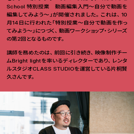
School 特別授業 動画編集入門〜自分で動画を
編集してみよう〜」が開催されました
。
これは
、
10
月14日に行われた「特別授業〜自分で動画を作っ
てみよう〜」につづく
、
動画ワークショップ・シリーズ
の第2回となるものです
。
講師を務めたのは
、
前回に引き続き
、
映像制作チー
ムBright lightを率いるディレクターであり
、
レンタ
ルスタジオCLASS STUDIOを運営している片桐賢
久さんです
。