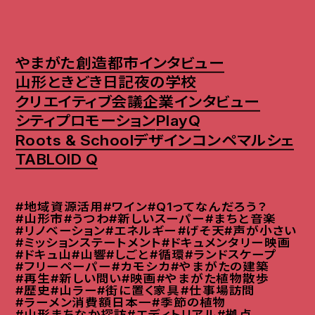
やまがた創造都市インタビュー
山形ときどき日記
夜の学校
クリエイティブ会議
企業インタビュー
シティプロモーション
PlayQ
Roots & School
デザインコンペ
マルシェ
TABLOID Q
#地域資源活用
#ワイン
#Q1ってなんだろう？
#山形市
#うつわ
#新しいスーパー
#まちと音楽
#リノベーション
#エネルギー
#げそ天
#声が小さい
#ミッションステートメント
#ドキュメンタリー映画
#ドキュ山
#山響
#しごと
#循環
#ランドスケープ
#フリーペーパー
#カモシカ
#やまがたの建築
#再生
#新しい問い
#映画
#やまがた植物散歩
#歴史
#山ラー
#街に置く家具
#仕事場訪問
#ラーメン消費額日本一
#季節の植物
#山形まちなか探訪
#エディトリアル
#拠点