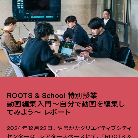
ROOTS & School 特別授業
動画編集入門〜自分で動画を編集し
てみよう〜 レポート
2024年12月22日
、
やまがたクリエイティブシティ
センターQ1 シアタースペースにて
、
「ROOTS &