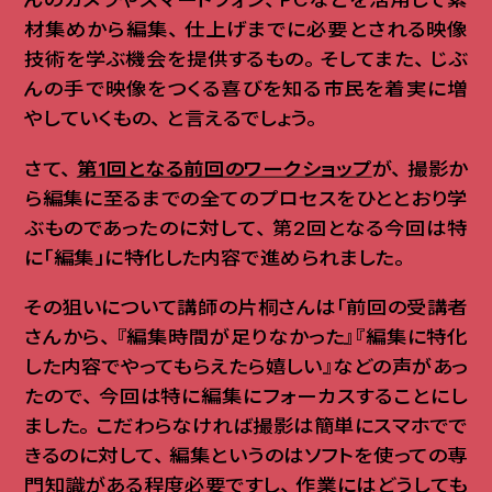
材集めから編集
、
仕上げまでに必要とされる映像
技術を学ぶ機会を提供するもの
。
そしてまた
、
じぶ
んの手で映像をつくる喜びを知る市民を着実に増
やしていくもの
、
と言えるでしょう
。
さて
、
第1回となる前回のワークショップ
が
、
撮影か
ら編集に至るまでの全てのプロセスをひととおり学
ぶものであったのに対して
、
第2回となる今回は特
に「編集」に特化した内容で進められました
。
その狙いについて講師の片桐さんは「前回の受講者
さんから
、
『編集時間が足りなかった』『編集に特化
した内容でやってもらえたら嬉しい』などの声があっ
たので
、
今回は特に編集にフォーカスすることにし
ました
。
こだわらなければ撮影は簡単にスマホでで
きるのに対して
、
編集というのはソフトを使っての専
門知識がある程度必要ですし
、
作業にはどうしても