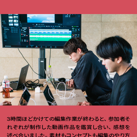
3時間ほどかけての編集作業が終わると
、
参加者そ
れぞれが制作した動画作品を鑑賞し合い
、
感想を
述べ合いました
。
素材もコンセプトも編集のやり方