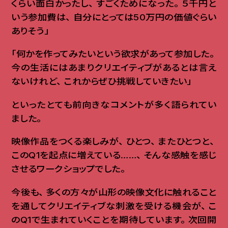
くらい面白かったし
、
すごくためになった
。
５千円と
いう参加費は
、
自分にとっては50万円の価値ぐらい
ありそう」
「何かを作ってみたいという欲求があって参加した
。
今の生活にはあまりクリエイティブがあるとは言え
ないけれど
、
これからぜひ挑戦していきたい」
といったとても前向きなコメントが多く語られてい
ました
。
映像作品をつくる楽しみが
、
ひとつ
、
またひとつと
、
このQ1を起点に増えている……
、
そんな感触を感じ
させるワークショップでした
。
今後も
、
多くの方々が山形の映像文化に触れること
を通してクリエイティブな刺激を受ける機会が
、
こ
のQ1で生まれていくことを期待しています
。
次回開