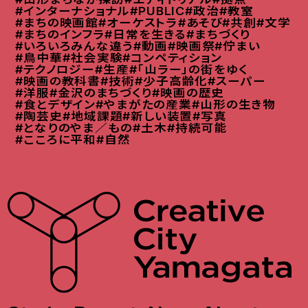
#インターナショナル
#PUBLIC
#政治
#教室
#まちの映画館
#オーケストラ
#あそび
#共創
#文学
#まちのインフラ
#日常を生きる
#まちづくり
#いろいろみんな違う
#動画
#映画祭
#佇まい
#鳥中華
#社会実験
#コンペティション
#テクノロジー
#生産
#「山ラー」の街をゆく
#映画の教科書
#技術
#少子高齢化
#スーパー
#洋服
#金沢のまちづくり
#映画の歴史
#食とデザイン
#やまがたの産業
#山形の生き物
#陶芸史
#地域課題
#新しい装置
#写真
#となりのやま／もの
#土木
#持続可能
#こころに平和
#自然