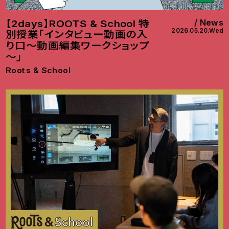
News
【2days】ROOTS & School 特
2026.05.20.Wed
別授業「インタビュー動画の入
り口～動画編集ワークショップ
～」
Roots & School