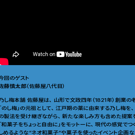
今回のゲスト
佐藤慎太郎
（佐藤屋八代目）
乃し梅本舗 佐藤屋は
、
山形で文政四年（1821年）創業
「のし梅」の元祖として
、
江戸期の薬に由来する乃し梅を
、
の製法を受け継ぎながら
、
新たな楽しみ方も含めた提案
「和菓子をちょっと自由に」をモットーに
、
現代の感覚でつ
しめるような“ネオ和菓子“や菓子を使ったイベント企画な