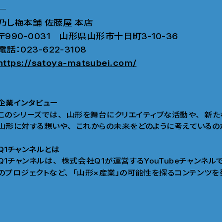
―
乃し梅本舗 佐藤屋 本店
〒990-0031 山形県山形市十日町3-10-36
電話：023-622-3108
https://satoya-matsubei.com/
企業インタビュー
このシリーズでは
、
山形を舞台にクリエイティブな活動や
、
新た
山形に対する想いや
、
これからの未来をどのように考えているの
Q1チャンネルとは
Q1チャンネルは
、
株式会社Q1が運営するYouTubeチャンネル
のプロジェクトなど
、
「山形×産業」の可能性を探るコンテンツを