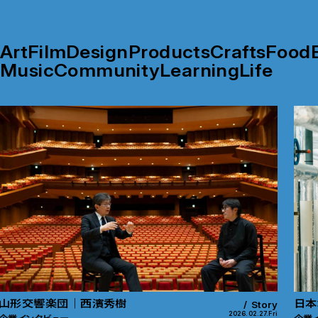
Art
Film
Design
Products
Crafts
Food
Music
Community
Learning
Life
山形交響楽団｜西濱秀樹
日本
Story
2026.02.27.Fri