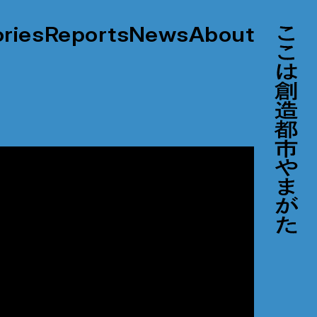
ories
Reports
News
About