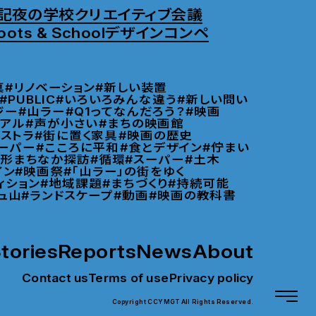
記
夜の学校
クリエイティブ会議
oots & School
デザインコンペ
真
#リノベーション
#新しい装置
#PUBLIC
#いろいろみんな違う
#新しい問い
ジー
#山ラー
#Q1ってなんだろう？
#映画
リアル
#声が小さい
#まちの映画館
ストラ
#街に置く家具
#映画の歴史
ーパー
#こころに平和
#食とデザイン
#佇まい
山形まちなか探訪
#循環
#スーパー
#土木
イン
#映画祭
#「山ラー」の街をゆく
ィション
#地域課題
#まちづくり
#持続可能
ュ山
#ランドスケープ
#動画
#映画の教科書
tories
Reports
News
About
Contact us
Terms of use
Privacy policy
Copyright CCYMGT All Rights Reserved.