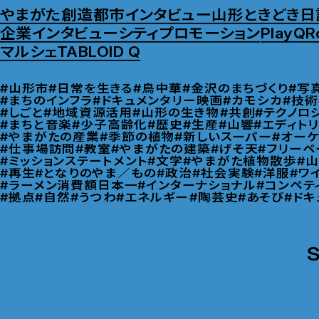
やまがた創造都市インタビュー
山形ときどき日
企業インタビュー
シティプロモーション
PlayQ
R
マルシェ
TABLOID Q
#山形市
#日常を生きる
#鳥中華
#金沢のまちづくり
#写
#まちのインフラ
#ドキュメンタリー映画
#カモシカ
#技術
#しごと
#地域資源活用
#山形の生き物
#共創
#テクノロ
#まちと音楽
#少子高齢化
#歴史
#生産
#山響
#エディト
#やまがたの産業
#季節の植物
#新しいスーパー
#オーケ
#仕事場訪問
#教室
#やまがたの建築
#げそ天
#フリーペ
#ミッションステートメント
#文学
#やまがた植物散歩
#
#再生
#となりのやま／もの
#政治
#社会実験
#洋服
#ワ
#ラーメン消費額日本一
#インターナショナル
#コンペテ
#拠点
#自然
#うつわ
#エネルギー
#陶芸史
#あそび
#ドキ
S