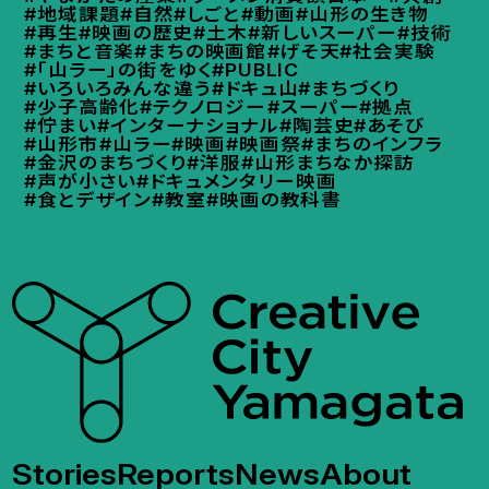
#地域課題
#自然
#しごと
#動画
#山形の生き物
#再生
#映画の歴史
#土木
#新しいスーパー
#技術
#まちと音楽
#まちの映画館
#げそ天
#社会実験
#「山ラー」の街をゆく
#PUBLIC
#いろいろみんな違う
#ドキュ山
#まちづくり
#少子高齢化
#テクノロジー
#スーパー
#拠点
#佇まい
#インターナショナル
#陶芸史
#あそび
#山形市
#山ラー
#映画
#映画祭
#まちのインフラ
#金沢のまちづくり
#洋服
#山形まちなか探訪
#声が小さい
#ドキュメンタリー映画
#食とデザイン
#教室
#映画の教科書
Stories
Reports
News
About