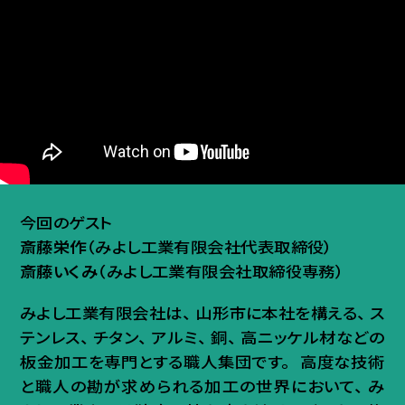
今回のゲスト
斎藤栄作
（みよし工業有限会社代表取締役）
斎藤いくみ
（みよし工業有限会社取締役専務）
みよし工業有限会社は
、
山形市に本社を構える
、
ス
テンレス
、
チタン
、
アルミ
、
銅
、
高ニッケル材などの
板金加工を専門とする職人集団です
。
高度な技術
と職人の勘が求められる加工の世界において
、
み