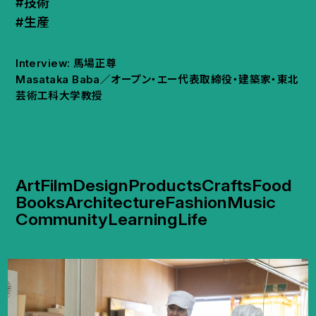
#技術
#生産
Interview: 馬場正尊
Masataka Baba／オープン・エー代表取締役・建築家・東北
芸術工科大学教授
Art
Film
Design
Products
Crafts
Food
Books
Architecture
Fashion
Music
Community
Learning
Life