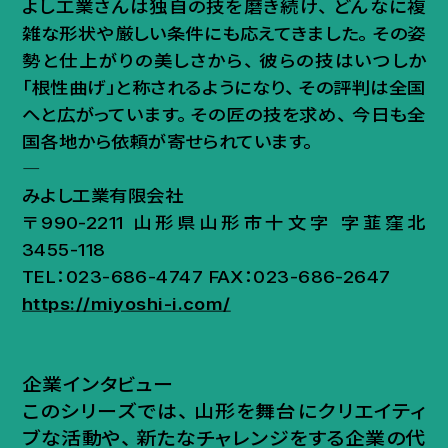
よし工業さんは独自の技を磨き続け
、
どんなに複
雑な形状や厳しい条件にも応えてきました
。
その姿
勢と仕上がりの美しさから
、
彼らの技はいつしか
「根性曲げ」と称されるようになり
、
その評判は全国
へと広がっています
。
その匠の技を求め
、
今日も全
国各地から依頼が寄せられています
。
―
みよし工業有限会社
〒990-2211 山形県山形市十文字 字韮窪北
3455-118
TEL：023-686-4747 FAX：023-686-2647
https://miyoshi-i.com/
企業インタビュー
このシリーズでは
、
山形を舞台にクリエイティ
ブな活動や
、
新たなチャレンジをする企業の代