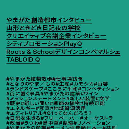
やまがた創造都市インタビュー
山形ときどき日記
夜の学校
クリエイティブ会議
企業インタビュー
シティプロモーション
PlayQ
Roots & School
デザインコンペ
マルシェ
TABLOID Q
#やまがた植物散歩
#仕事場訪問
#となりのやま／もの
#生産
#カモシカ
#山響
#ランドスケープ
#こころに平和
#コンペティション
#街に置く家具
#やまがたの建築
#ワイン
#ミッションステートメント
#新しい装置
#文学
#歴史
#新しい問い
#季節の植物
#持続可能
#エネルギー
#写真
#地域資源活用
#エディトリアル
#Q1ってなんだろう？
#日常を生きる
#フリーペーパー
#オーケストラ
#政治
#うつわ
#鳥中華
#循環
#リノベーション
#やまがたの産業
#ラーメン消費額日本一
#共創