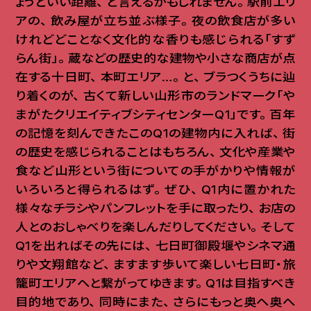
ょうどいい距離
、
と言えるかもしれません
。
駅前エリ
アの
、
飲み屋が立ち並ぶ様子
。
夜の飲食店が多い
けれどどことなく文化的な香りも感じられる「すず
らん街」
。
蔵などの歴史的な建物や小さな商店が点
在する十日町
、
本町エリア…
。
と
、
ブラつくうちに辿
り着くのが
、
古くて新しい山形市のランドマーク「や
まがたクリエイティブシティセンターQ1」です
。
百年
の記憶を刻んできたこのQ1の建物内に入れば
、
街
の歴史を感じられることはもちろん
、
文化や産業や
食など山形という街についての手がかりや情報が
いろいろと得られるはず
。
ぜひ
、
Q1内に置かれた
様々なチラシやパンフレットを手に取ったり
、
お店の
人とのおしゃべりを楽しんだりしてください
。
そして
Q1を出ればその先には
、
七日町御殿堰やシネマ通
りや文翔館など
、
ますます歩いて楽しい七日町・旅
籠町エリアへと繋がってゆきます
。
Q1は目指すべき
目的地であり
、
同時にまた
、
さらにもっと奥へ奥へ