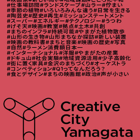
#仕事場訪問
#ランドスケープ
#山ラー
#佇まい
#季節の植物
#いろいろみんな違う
#日常を生きる
#陶芸史
#歴史
#再生
#ミッションステートメント
#スーパー
#エネルギー
#テクノロジー
#うつわ
#げそ天
#映画
#教室
#拠点
#土木
#共創
#まちのインフラ
#持続可能
#やまがた植物散歩
#山形の生き物
#山形まちなか探訪
#新しい装置
#映画の教科書
#まちと音楽
#映画の歴史
#写真
#自然
#ラーメン消費額日本一
#インターナショナル
#洋服
#やまがたの産業
#ドキュ山
#社会実験
#地域資源活用
#少子高齢化
#街に置く家具
#金沢のまちづくり
#オーケストラ
#コンペティション
#Q1ってなんだろう？
#食とデザイン
#まちの映画館
#政治
#声が小さい