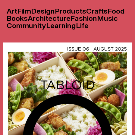
Art
Film
Design
Products
Crafts
Food
Books
Architecture
Fashion
Music
Community
Learning
Life