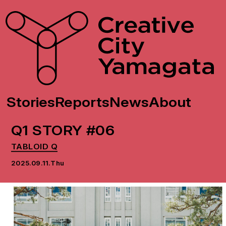
Stories
Reports
News
About
Q1 STORY #06
TABLOID Q
2025.09.11.Thu