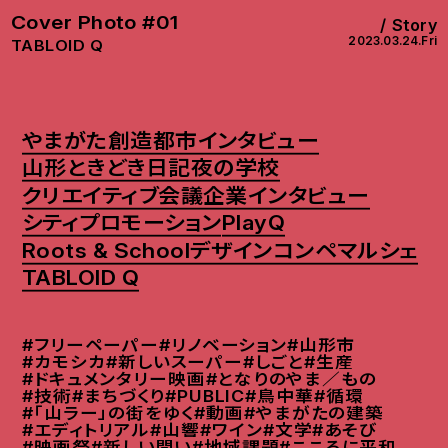
Cover Photo #01
Story
2023.03.24.Fri
TABLOID Q
やまがた創造都市インタビュー
山形ときどき日記
夜の学校
クリエイティブ会議
企業インタビュー
シティプロモーション
PlayQ
Roots & School
デザインコンペ
マルシェ
TABLOID Q
#フリーペーパー
#リノベーション
#山形市
#カモシカ
#新しいスーパー
#しごと
#生産
#ドキュメンタリー映画
#となりのやま／もの
#技術
#まちづくり
#PUBLIC
#鳥中華
#循環
#「山ラー」の街をゆく
#動画
#やまがたの建築
#エディトリアル
#山響
#ワイン
#文学
#あそび
#映画祭
#新しい問い
#地域課題
#こころに平和