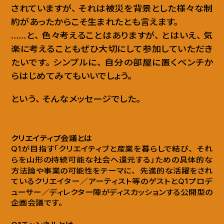
されていますが
、
それは被災を背景とした様々な制
約があったからこそ生まれたとも言えます
。
……と
、
色々考えることはありますが
、
とはいえ
、
気
楽に考えることもぜひ大切にして参加していただき
たいです
。
シンプルに
、
自分の部屋に置くベンチか
らはじめてみてもいいでしょう
。
という
、
そんなメッセージでした
。
クリエイティブ会議とは
Q1が目指す「クリエイティブと産業を暮らしで結び
、
それ
らを山形の持続可能な社会へ還元する」ための具体的な
方法論や事業の可能性をテーマに
、
先進的な活躍をされ
ているクリエイター／アーティスト等のゲストとQ1プロデ
ューサー／ディレクター陣がディスカッションする公開型の
企画会議です
。