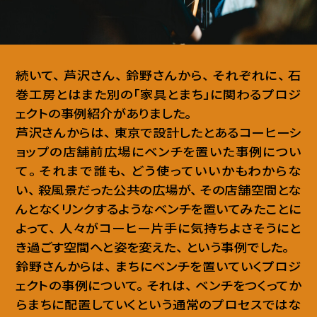
続いて
、
芦沢さん
、
鈴野さんから
、
それぞれに
、
石
巻工房とはまた別の「家具とまち」に関わるプロジ
ェクトの事例紹介がありました
。
芦沢さんからは
、
東京で設計したとあるコーヒーシ
ョップの店舗前広場にベンチを置いた事例につい
て
。
それまで誰も
、
どう使っていいかもわからな
い
、
殺風景だった公共の広場が
、
その店舗空間とな
んとなくリンクするようなベンチを置いてみたことに
よって
、
人々がコーヒー片手に気持ちよさそうにと
き過ごす空間へと姿を変えた
、
という事例でした
。
鈴野さんからは
、
まちにベンチを置いていくプロジ
ェクトの事例について
。
それは
、
ベンチをつくってか
らまちに配置していくという通常のプロセスではな