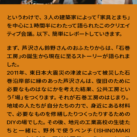
というわけで
、
３人の建築家によって「家具とまち」
を中心に１時間半にわたって語られたこのクリエイ
ティブ会議
。
以下
、
簡単にレポートしていきます
。
まず
、
芦沢さん鈴野さんのおふたりからは
、
「石巻
工房」の誕生から現在に至るストーリーが語られま
した
。
2011年
、
東日本大震災の津波によって被災した石
巻沿岸部に縁のあった芦沢さんは
、
復旧のために
必要なものはなにかを考えた結果
、
公共工房とい
う「場」をつくります
。
それが石巻工房のはじまり
。
地域の人たちが自分たちの力で
、
身近にある材料
で
、
必要なものを修繕したりつくったりするための
DIYの場でした
。
その後
、
地元の工業高校の生徒た
ちと一緒に
、
野外で使うベンチ（ISHINOMAKI