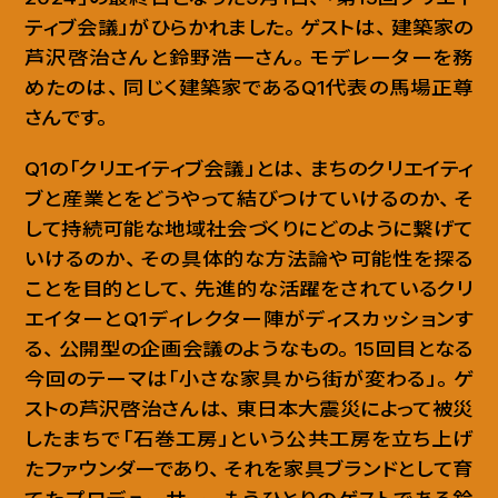
ティブ会議」がひらかれました
。
ゲストは
、
建築家の
芦沢啓治さんと鈴野浩一さん
。
モデレーターを務
めたのは
、
同じく建築家であるQ1代表の馬場正尊
さんです
。
Q1の「クリエイティブ会議」とは
、
まちのクリエイティ
ブと産業とをどうやって結びつけていけるのか
、
そ
して持続可能な地域社会づくりにどのように繋げて
いけるのか
、
その具体的な方法論や可能性を探る
ことを目的として
、
先進的な活躍をされているクリ
エイターとQ1ディレクター陣がディスカッションす
る
、
公開型の企画会議のようなもの
。
15回目となる
今回のテーマは「小さな家具から街が変わる」
。
ゲ
ストの芦沢啓治さんは
、
東日本大震災によって被災
したまちで「石巻工房」という公共工房を立ち上げ
たファウンダーであり
、
それを家具ブランドとして育