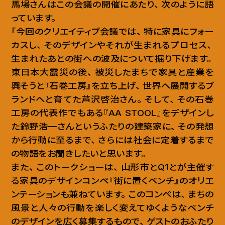
馬場さんはこの会議の開催にあたり
、
次のように語
っています
。
「今回のクリエイティブ会議では
、
特に家具にフォー
カスし
、
そのデザインやそれが生まれるプロセス
、
生まれたあとの街への波及について掘り下げます
。
東日本大震災の後
、
被災したまちで家具と産業を
興そうと『石巻工房』を立ち上げ
、
世界へ展開するブ
ランドへと育てた芦沢啓治さん
。
そして
、
その石巻
工房の代表作でもある『AA STOOL』をデザインし
た鈴野浩一さんというふたりの建築家に
、
その発想
から行動に至るまで
、
さらには社会に定着するまで
の物語をお聞きしたいと思います
。
また
、
このトークショーは
、
山形市とQ1とが主催す
る家具のデザインコンペ『街に置くベンチ』のオリエ
ンテーションも兼ねています
。
このコンペは
、
まちの
風景と人々の行動を楽しく変えてゆくようなベンチ
のデザインを広く募集するもので
、
ゲストのおふたり