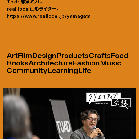
Text: 那須ミノル
real local山形ライター。
https://www.reallocal.jp/yamagata
Art
Film
Design
Products
Crafts
Food
Books
Architecture
Fashion
Music
Community
Learning
Life