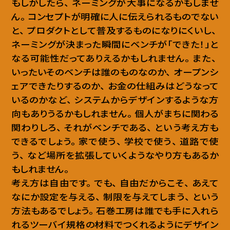
もしかしたら
、
ネーミングが大事になるかもしませ
ん
。
コンセプトが明確に人に伝えられるものでない
と
、
プロダクトとして普及するものになりにくいし
、
ネーミングが決まった瞬間にベンチが「できた！」と
なる可能性だってありえるかもしれません
。
また
、
いったいそのベンチは誰のものなのか
、
オープンシ
ェアできたりするのか
、
お金の仕組みはどうなって
いるのかなど
、
システムからデザインするような方
向もありうるかもしれません
。
個人がまちに関わる
関わりしろ
、
それがベンチである
、
という考え方も
できるでしょう
。
家で使う
、
学校で使う
、
道路で使
う
、
など場所を拡張していくようなやり方もあるか
もしれません
。
考え方は自由です
。
でも
、
自由だからこそ
、
あえて
なにか設定を与える
、
制限を与えてしまう
、
という
方法もあるでしょう
。
石巻工房は誰でも手に入れら
れるツーバイ規格の材料でつくれるようにデザイン