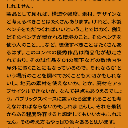
しれません
。
製品として見れば
、
構造や強度
、
素材
、
デザインな
ど考えるべきことはたくさんあります
。
けれど
、
木製
ベンチをただつくればいいということではなく
、
例え
ばそのベンチが置かれる環境のこと
、
そのベンチを
使う人のこと……など
、
想像すべきことはたくさんあ
るはず
。
このコンペの優秀作品は商品化が想定さ
れており
、
その試作品をQ1の廊下などの敷地内や
屋外に置くことにもなっているので
、
それならQ1と
いう場所のことを調べておくことも大切かもしれな
いし
、
地元の素材を使えないか
、
とか
、
廃材をアッ
プサイクルできないか
、
なんて視点もありえるでしょ
う
。
パブリックスペースに置いたら盗まれることも考
えなければならないかもしれませんし
、
それを最初
からある程度許容すると想定してもいいかもしれま
せん
。
その考え方もやっぱり色々あると思います
。