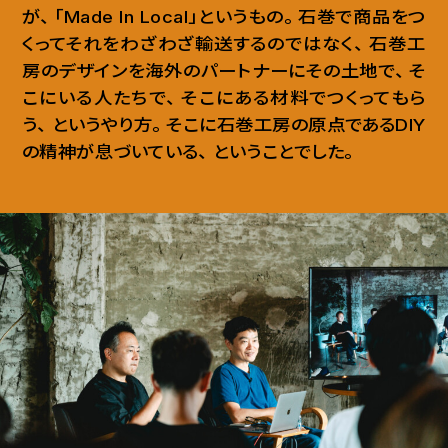
が
、
「Made In Local」というもの
。
石巻で商品をつ
くってそれをわざわざ輸送するのではなく
、
石巻工
房のデザインを海外のパートナーにその土地で
、
そ
こにいる人たちで
、
そこにある材料でつくってもら
う
、
というやり方
。
そこに石巻工房の原点であるDIY
の精神が息づいている
、
ということでした
。