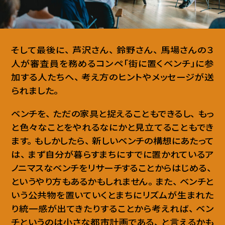
そして最後に
、
芦沢さん
、
鈴野さん
、
馬場さんの３
人が審査員を務めるコンペ「街に置くベンチ」に参
加する人たちへ
、
考え方のヒントやメッセージが送
られました
。
ベンチを
、
ただの家具と捉えることもできるし
、
もっ
と色々なことをやれるなにかと見立てることもでき
ます
。
もしかしたら
、
新しいベンチの構想にあたって
は
、
まず自分が暮らすまちにすでに置かれているア
ノニマスなベンチをリサーチすることからはじめる
、
というやり方もあるかもしれません
。
また
、
ベンチと
いう公共物を置いていくとまちにリズムが生まれた
り統一感が出てきたりすることから考えれば
、
ベン
チというのは小さな都市計画である
、
と言えるかも